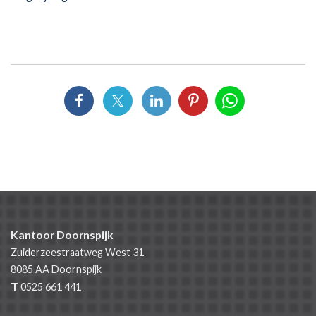
Kantoor Doornspijk
Zuiderzeestraatweg West 31
8085 AA
Doornspijk
T
0525 661 441