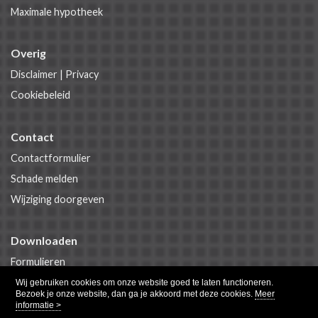
Maximale hypotheek
Overig
Disclaimer
|
Privacy
Cookiebeleid
Contact
Contactformulier
Schade melden
Wijziging doorgeven
Downloaden
Formulieren
Polisvoorwaarden
Wij gebruiken cookies om onze website goed te laten functioneren.
Bezoek je onze website, dan ga je akkoord met deze cookies.
Meer
informatie >