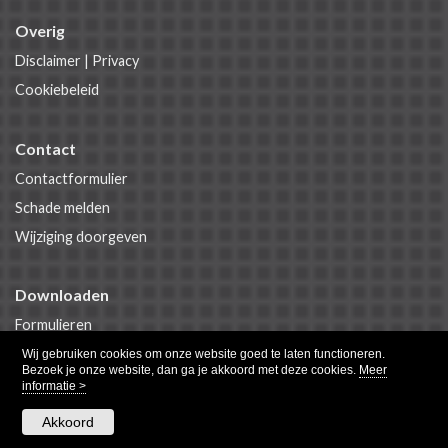
Overig
Disclaimer
|
Privacy
Cookiebeleid
Contact
Contactformulier
Schade melden
Wijziging doorgeven
Downloaden
Formulieren
Polisvoorwaarden
Wij gebruiken cookies om onze website goed te laten functioneren.
Bezoek je onze website, dan ga je akkoord met deze cookies.
Meer
informatie >
Akkoord