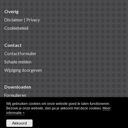
Overig
Disclaimer
|
Privacy
Cookiebeleid
Contact
Contactformulier
Schade melden
Wijziging doorgeven
Downloaden
Formulieren
Polisvoorwaarden
Wij gebruiken cookies om onze website goed te laten functioneren.
Bezoek je onze website, dan ga je akkoord met deze cookies.
Meer
informatie >
Akkoord